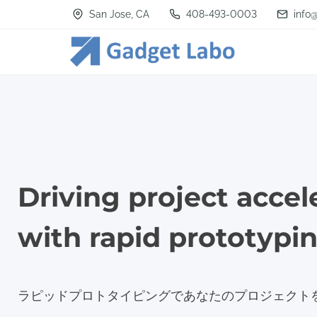
S
San Jose, CA
408-493-0003
info
k
i
p
t
o
c
o
n
Driving project accel
t
with rapid prototypi
e
n
t
ラピッドプロトタイピングであなたのプロジェクト